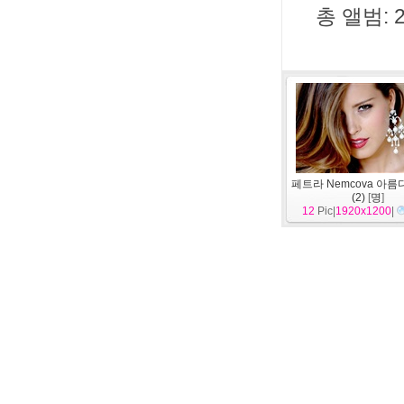
총 앨범: 
페트라 Nemcova 아
(2)
[
명
]
12
Pic|
1920x1200
|