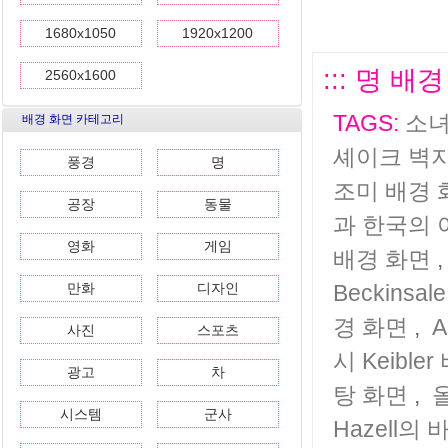
1680x1050
1920x1200
::: 명 배
2560x1600
TAGS:
소녀
배경 화면 카테고리
셰이크 벽
풍경
명
조미 배경 
공장
동물
과 한국의 
영화
게임
배경 화면
만화
디자인
Beckinsa
경 화면
,
A
사진
스포츠
시 Keible
광고
차
탕 화면
,
올
시스템
군사
Hazell의