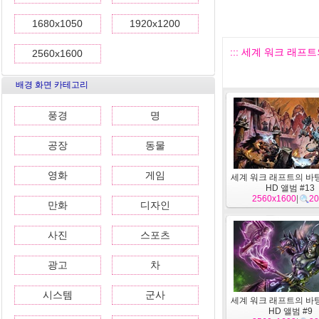
1680x1050
1920x1200
::: 세계 워크 래프트
2560x1600
배경 화면 카테고리
풍경
명
공장
동물
영화
게임
세계 워크 래프트의 바
HD 앨범 #13
2560x1600
|
20
만화
디자인
사진
스포츠
광고
차
시스템
군사
세계 워크 래프트의 바
HD 앨범 #9