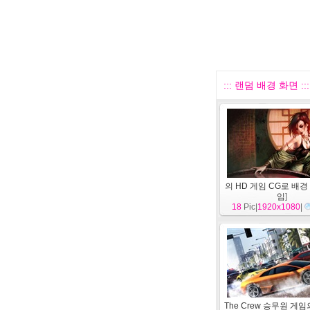
::: 랜덤 배경 화면 :::
의 HD 게임 CG로 배경
임
]
18
Pic|
1920x1080
|
The Crew 승무원 게임