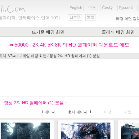
English
中文
Český
Русский
월페이퍼, 인터페이스 언어 10가
日本語
繁體
배경 화면 검
뜨거운 배경 화면
클래식 배경 화면
⇒ 50000+ 2K 4K 5K 8K 의 HD 월페이퍼 다운로드 데모
위치:
V3wall
/
게임 배경 화면
/
행성 2의 HD 월페이퍼 (1) 분실
::: 행성 2의 HD 월페이퍼 (1) 분실 :::
1
페이지
현재 페이지:
1
이전
다음