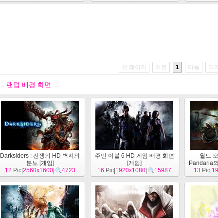
첫 페이지
이전
1
다음
마
::: 랜덤 배경 화면 :::
Darksiders : 전쟁의 HD 벽지의
주민 이블 6 HD 게임 배경 화면
월드 오
분노
[
게임
]
[
게임
]
Pandari
12
Pic|
2560x1600
|
4723
16
Pic|
1920x1080
|
15987
13
Pic|
1