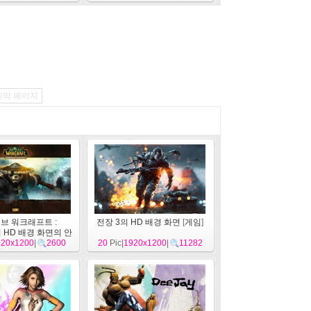
지막 페이지
브 워크래프트 :
전장 3의 HD 배경 화면
[
게임
]
a의 HD 배경 화면의 안
920x1200
개
[
게임
]
|
2600
20
Pic|
1920x1200
|
11282