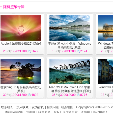
::: 随机壁纸专辑 :::
Apple主题壁纸专辑(22)
[
系统
]
平静的湖与水中倒影，Windows
Window
8 高清壁纸
[
系统
]
益格荷
20
张|
1920x1200
|
1622
13
张|
1920x1200
|
2124
20
张|
19
微软bing 11月份精美高清壁纸
Mac OS X Mountain Lion 苹果
Window
[
系统
]
山狮系统 隐藏的高清壁纸
[
系统
]
30
张|
1920x1200
|
4892
36
张|
3200x2000
|
8776
13
张|
19
|
联系站长
|
加入收藏
|
设为首页
| 相关问题 | 站点地图 Copyright (c) 2009-2015
v
本站所有壁纸，均由网上收集而来，版权归原作者所有，请勿用于商业用途！