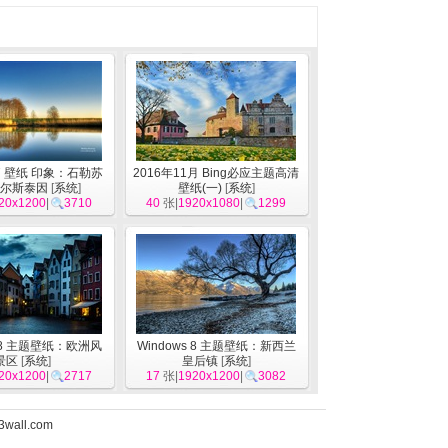
s 7 壁纸 印象：石勒苏
2016年11月 Bing必应主题高清
尔斯泰因
[
系统
]
壁纸(一)
[
系统
]
20x1200
|
3710
40
张|
1920x1080
|
1299
s 8 主题壁纸：欧洲风
Windows 8 主题壁纸：新西兰
景区
[
系统
]
皇后镇
[
系统
]
20x1200
|
2717
17
张|
1920x1200
|
3082
3wall.com