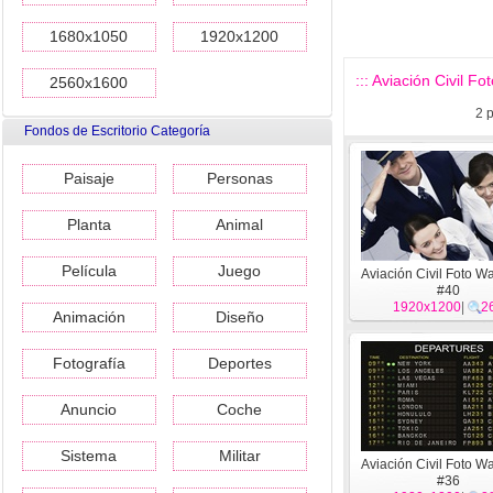
1680x1050
1920x1200
::: Aviación Civil Fo
2560x1600
2
p
Fondos de Escritorio Categoría
Paisaje
Personas
Planta
Animal
Película
Juego
Aviación Civil Foto W
#40
1920x1200
|
2
Animación
Diseño
Fotografía
Deportes
Anuncio
Coche
Sistema
Militar
Aviación Civil Foto W
#36