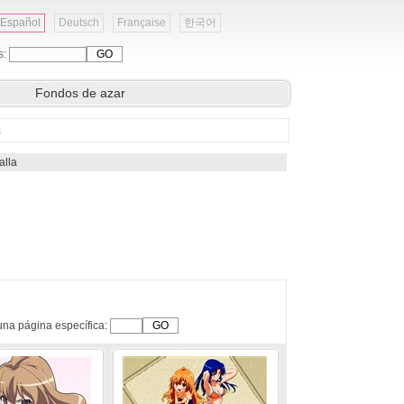
Español
Deutsch
Française
한국어
s:
Fondos de azar
s
alla
una página específica: