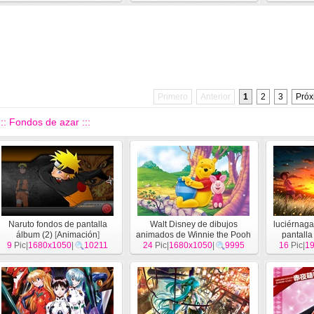
Primero
Anterior
1
2
3
Próx
::: Fondos de azar :::
Naruto fondos de pantalla
Walt Disney de dibujos
luciérnag
álbum (2)
[
Animación
]
animados de Winnie the Pooh
pantall
9
Pic|
1680x1050
|
10211
24
Pic|
fondo de pantalla (2)
1680x1050
|
9995
16
Pic|
1
[
A
[
Animación
]