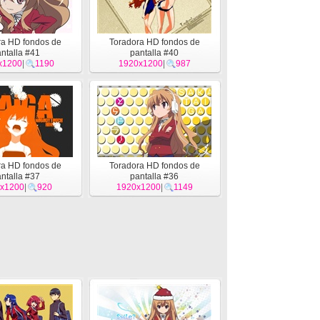
ra HD fondos de
Toradora HD fondos de
ntalla #41
pantalla #40
x1200
|
1190
1920x1200
|
987
ra HD fondos de
Toradora HD fondos de
ntalla #37
pantalla #36
x1200
|
920
1920x1200
|
1149