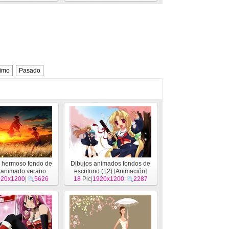
imo
Pasado
a hermoso fondo de
Dibujos animados fondos de
a animado verano
escritorio (12)
[
Animación
]
920x1200
nimación
|
]
5626
18
Pic|
1920x1200
|
2287