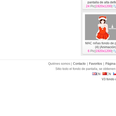
pantalla de alta defi
24
Pic|
1920x1200
[
Animación
|
]
MAC niñas fondo de p
(4)
[
Animación
6
Pic|
1920x1200
|
Quiénes somos |
Contacto
|
Favoritos
|
Página 
Sitio todo el fondo de pantalla, se obtienen 
EN
CN
V3 fondo 