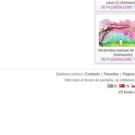
casa (1)
[
Animaci
20
Pic|
1920x1200
|
Vectoriales paisaje de
[
Animación
]
25
Pic|
1920x1200
|
Quiénes somos |
Contacto
|
Favoritos
|
Página 
Sitio todo el fondo de pantalla, se obtienen 
EN
CN
V3 fondo 