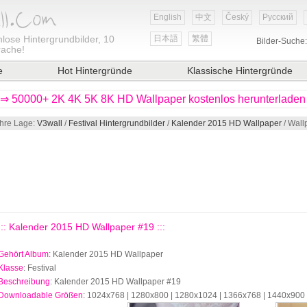
English
中文
Český
Русский
lose Hintergrundbilder, 10
日本語
繁體
Bilder-Suche
rache!
e
Hot Hintergründe
Klassische Hintergründe
⇒ 50000+ 2K 4K 5K 8K HD Wallpaper kostenlos herunterladen
Ihre Lage:
V3wall
/
Festival Hintergrundbilder
/
Kalender 2015 HD Wallpaper
/ Wall
::: Kalender 2015 HD Wallpaper #19 :::
Gehört Album
: Kalender 2015 HD Wallpaper
Klasse
: Festival
Beschreibung
: Kalender 2015 HD Wallpaper #19
Downloadable Größen
: 1024x768 | 1280x800 | 1280x1024 | 1366x768 | 1440x900