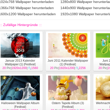
1024x768 Wallpaper herunterladen
1280x800 Wallpaper herunterl
1366x768 Wallpaper herunterladen
1440x900 Wallpaper herunterl
1600x1200 Wallpaper herunterladen
1920x1080 Wallpaper herunter
::: Zufällige Hintergründe :::
Januar 2013 Kalender
Juni 2011 Kalender Wallpaper
Juni 
Wallpaper (1)
[
Festival
]
(1)
[
Festival
]
Wallpap
20
Pic|
1920x1200
|
1560
20
Pic|
1920x1200
|
2256
20
Pic|
1
Halloween Wallpaper Album
Ostern Tapete Album (3)
Weihnacht
[
Festival
]
[
Festival
]