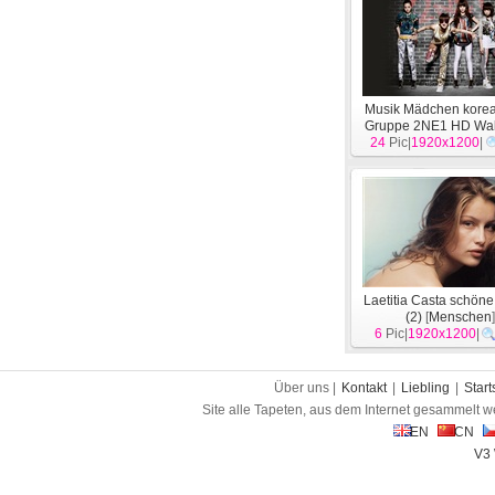
Musik Mädchen kore
Gruppe 2NE1 HD Wal
24
Pic|
1920x1200
[
Menschen
|
]
Laetitia Casta schöne
(2)
[
Menschen
6
Pic|
1920x1200
|
Über uns |
Kontakt
|
Liebling
|
Start
Site alle Tapeten, aus dem Internet gesammelt w
EN
CN
V3 