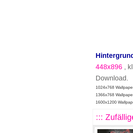
Hintergrund
448x896
, k
Download.
1024x768 Wallpaper
1366x768 Wallpaper
1600x1200 Wallpape
::: Zufälli