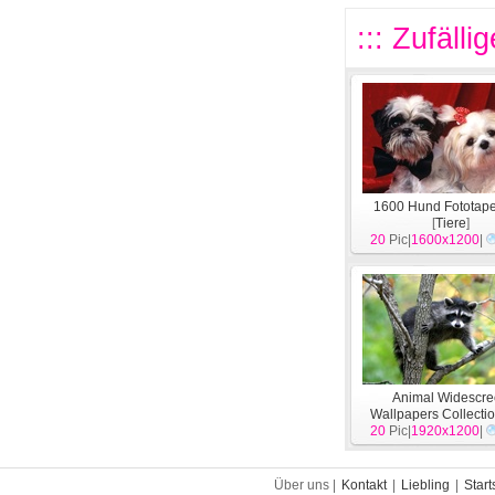
::: Zufälli
1600 Hund Fototape
[
Tiere
]
20
Pic|
1600x1200
|
Animal Widescr
Wallpapers Collectio
20
Pic|
1920x1200
[
Tiere
]
|
Über uns |
Kontakt
|
Liebling
|
Start