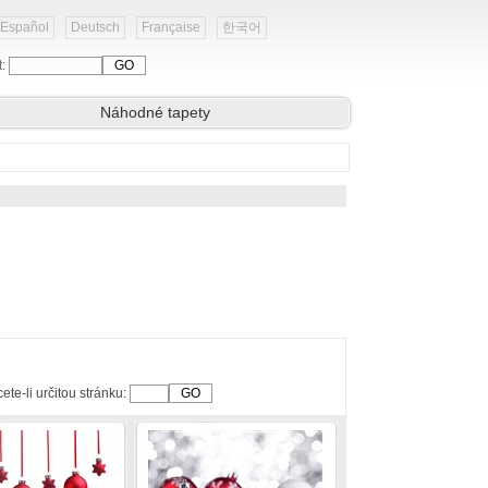
Español
Deutsch
Française
한국어
t:
Náhodné tapety
ete-li určitou stránku: