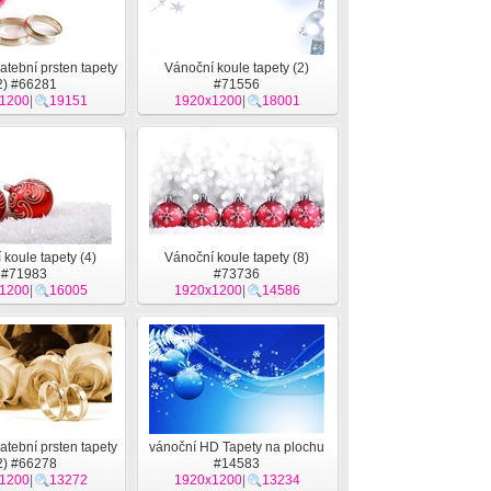
atební prsten tapety
Vánoční koule tapety (2)
2) #66281
#71556
1200
|
19151
1920x1200
|
18001
koule tapety (4)
Vánoční koule tapety (8)
#71983
#73736
1200
|
16005
1920x1200
|
14586
atební prsten tapety
vánoční HD Tapety na plochu
2) #66278
#14583
1200
|
13272
1920x1200
|
13234