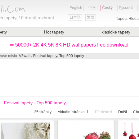
English
中文
Český
Русский
h tapety, 10 druhů rozhraní
日本語
繁體
Tapeta Hleda
pety
Hot tapety
klasické tapety
⇒ 50000+ 2K 4K 5K 8K HD wallpapers free download
Vaše místo:
V3wall
/
Festival tapety
/
Top 500 tapety
::: Festival tapety - Top 500 tapety :::
25
stránky
Aktuální stránka:
1
Předchozí
Další
Chc