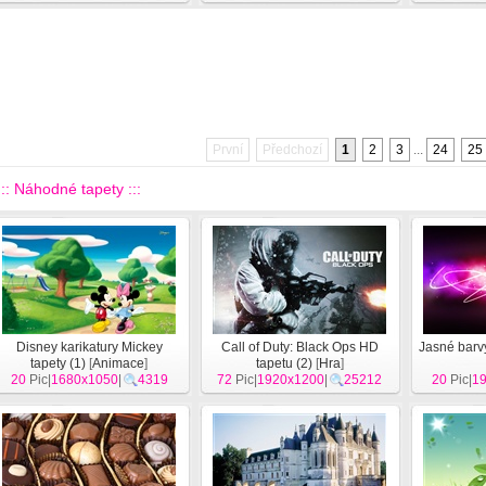
První
Předchozí
1
2
3
...
24
25
::: Náhodné tapety :::
Disney karikatury Mickey
Call of Duty: Black Ops HD
Jasné barvy
tapety (1)
[
Animace
]
tapetu (2)
[
Hra
]
20
Pic|
1680x1050
|
4319
72
Pic|
1920x1200
|
25212
20
Pic|
1