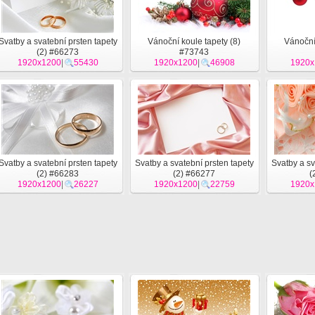
Svatby a svatební prsten tapety
Vánoční koule tapety (8)
Vánoční 
(2) #66273
#73743
1920x1200
|
55430
1920x1200
|
46908
1920x
Svatby a svatební prsten tapety
Svatby a svatební prsten tapety
Svatby a sv
(2) #66283
(2) #66277
(
1920x1200
|
26227
1920x1200
|
22759
1920x