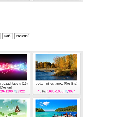
Další
Poslední
 pozadí tapetu (19)
podzimní les tapety
[
Rostlina
]
[
Design
]
920x1200
|
3922
45
Pic|
1680x1050
|
3074