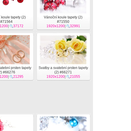
koule tapety (2)
Vánoční koule tapety (2)
#71564
#71550
1200
|
37172
1920x1200
|
32991
atební prsten tapety
Svatby a svatební prsten tapety
2) #66276
(2) #66271
1200
|
21295
1920x1200
|
21055