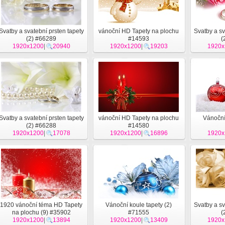
Svatby a svatební prsten tapety
vánoční HD Tapety na plochu
Svatby a sv
(2) #66289
#14593
(
1920x1200
|
20940
1920x1200
|
19203
1920x
Svatby a svatební prsten tapety
vánoční HD Tapety na plochu
Vánoční 
(2) #66288
#14580
1920x1200
|
17078
1920x1200
|
16896
1920x
1920 vánoční téma HD Tapety
Vánoční koule tapety (2)
Svatby a sv
na plochu (9) #35902
#71555
(
1920x1200
|
13894
1920x1200
|
13409
1920x