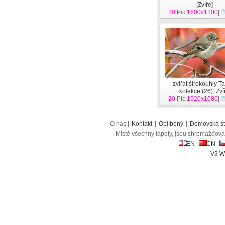
[
Zvíře
]
20
Pic|
1600x1200
|
zvířat širokoúhlý T
Kolekce (26)
[
Zví
20
Pic|
1920x1080
|
O nás |
Kontakt
|
Oblíbený
|
Domovská st
Místě všechny tapety, jsou shromažďován
EN
CN
V3 W