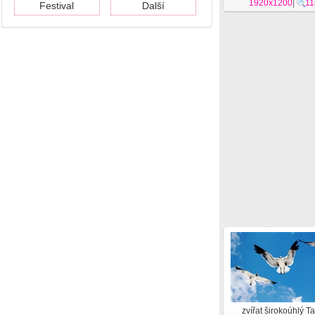
1920x1200
|
11
Festival
Další
zvířat širokoúhlý T