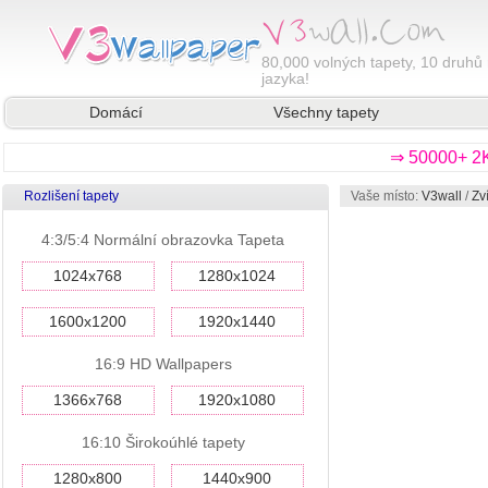
80,000
volných tapety, 10 druhů 
jazyka!
Domácí
Všechny tapety
⇒ 50000+ 2K
Rozlišení tapety
Vaše místo:
V3wall
/
Zv
4:3/5:4 Normální obrazovka Tapeta
1024x768
1280x1024
1600x1200
1920x1440
16:9 HD Wallpapers
1366x768
1920x1080
16:10 Širokoúhlé tapety
1280x800
1440x900