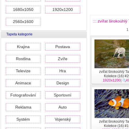
1680x1050
1920x1200
::: zvířat širokoúhlý
2560x1600
1
Tapeta kategorie
Krajina
Postava
Rostlina
Zvíře
Televize
Hra
zvířat širokoúhlý T
Kolekce (16) #
1920x1200
|
4
Animace
Design
Fotografování
Sportovní
Reklama
Auto
Systém
Vojenský
zvířat širokoúhlý T
Kolekce (16) #