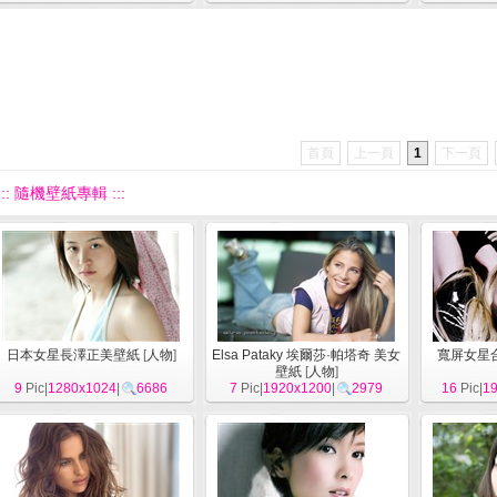
首頁
上一頁
1
下一頁
::: 隨機壁紙專輯 :::
日本女星長澤正美壁紙
[
人物
]
Elsa Pataky 埃爾莎·帕塔奇 美女
寬屏女星合
壁紙
[
人物
]
9
Pic|
1280x1024
|
6686
7
Pic|
1920x1200
|
2979
16
Pic|
1