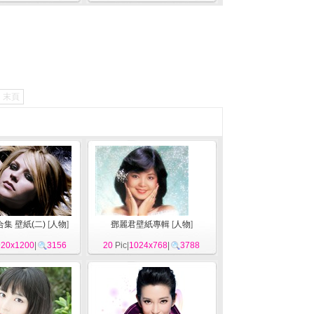
末頁
集 壁紙(二)
[
人物
]
鄧麗君壁紙專輯
[
人物
]
920x1200
|
3156
20
Pic|
1024x768
|
3788