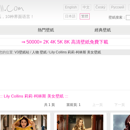
English
中文
Český
Русский
，10种界面语言！
日本語
繁體
壁紙搜索：
熱門壁紙
經典壁紙
⇒ 50000+ 2K 4K 5K 8K 高清壁紙免費下載
您的位置:
V3壁紙站
/
人物 壁紙
/
Lily Collins 莉莉·柯林斯 美女壁紙
::: Lily Collins 莉莉·柯林斯 美女壁紙 :::
共
1
頁
當前頁:
1
上一頁
下一頁