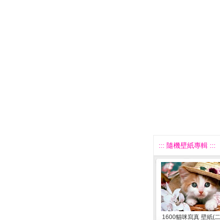
::: 隨機壁紙專輯 :::
1600貓咪寫真 壁紙(二