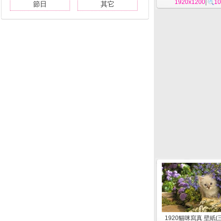
1920x1200
|
10
節日
其它
1920貓咪寫真 壁紙(三