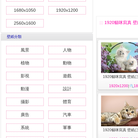
1680x1050
1920x1200
::: 1920貓咪寫真 壁紙
2560x1600
壁紙分類
風景
人物
植物
動物
影視
遊戲
1920貓咪寫真 壁紙(三
1920x1200
|
18
動漫
設計
攝影
體育
廣告
汽車
系統
軍事
1920貓咪寫真 壁紙(三