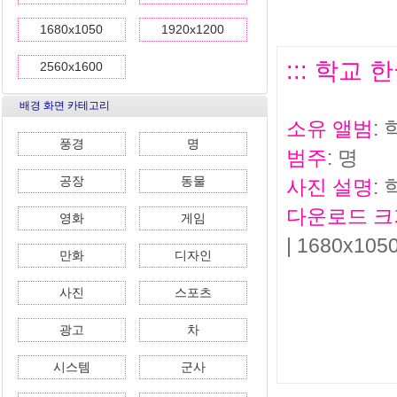
1680x1050
1920x1200
::: 학교 
2560x1600
배경 화면 카테고리
소유 앨범
:
풍경
명
범주
: 명
공장
동물
사진 설명
:
다운로드 크
영화
게임
| 1680x1050
만화
디자인
사진
스포츠
광고
차
시스템
군사