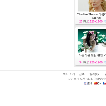
Charlize Theron 아
(3)
[
명
]
26
Pic|
1920x1200
|
아름다운 웨딩 촬영 
34
Pic|
1920x1200
|
회사 소개 |
접촉
|
즐겨찾기
|
사이트가 모두 벽지, 인터넷에
EN
CN