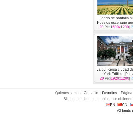
Fondo de pantalla M
Puestos escenario ge
20
Pic|
1600x1200
(5)
[
Paisaje
|
]
La bulliciosa ciudad 
York Edificio
[
Pais
20
Pic|
1920x1200
|
Quiénes somos |
Contacto
|
Favoritos
|
Página 
Sitio todo el fondo de pantalla, se obtienen 
EN
CN
V3 fondo 