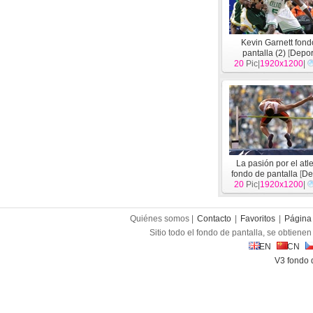
Kevin Garnett fond
pantalla (2)
[
Depor
20
Pic|
1920x1200
|
La pasión por el atl
fondo de pantalla
[
De
20
Pic|
1920x1200
|
Quiénes somos |
Contacto
|
Favoritos
|
Página 
Sitio todo el fondo de pantalla, se obtienen 
EN
CN
V3 fondo 