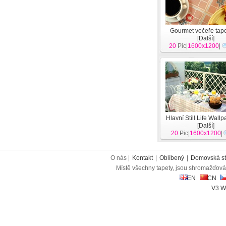
Gourmet večeře tape
[
Další
]
20
Pic|
1600x1200
|
Hlavní Still Life Wallp
[
Další
]
20
Pic|
1600x1200
|
O nás |
Kontakt
|
Oblíbený
|
Domovská st
Místě všechny tapety, jsou shromažďován
EN
CN
V3 W