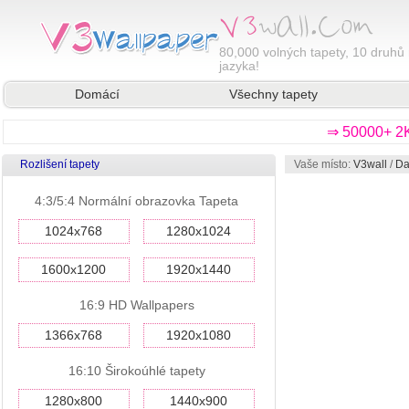
80,000
volných tapety, 10 druhů 
jazyka!
Domácí
Všechny tapety
⇒ 50000+ 2K
Rozlišení tapety
Vaše místo:
V3wall
/
Da
4:3/5:4 Normální obrazovka Tapeta
1024x768
1280x1024
1600x1200
1920x1440
16:9 HD Wallpapers
1366x768
1920x1080
16:10 Širokoúhlé tapety
1280x800
1440x900